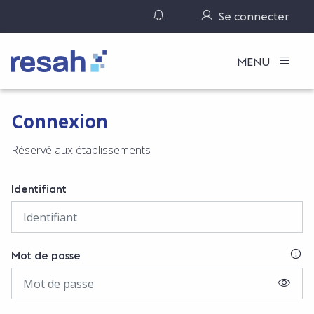
Gérer ses notifications
Se connecter
Logo Resah
MENU
Connexion
Réservé aux établissements
Identifiant
SI
Mot de passe
AFFIC