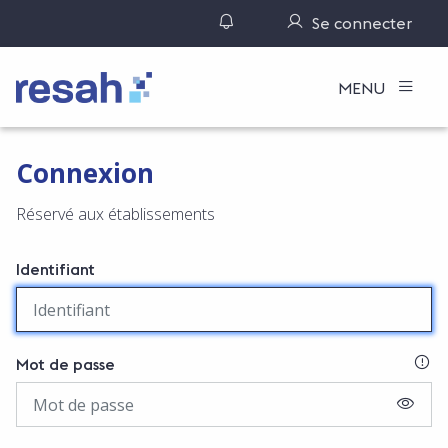
Gérer ses notifications
Se connecter
Logo Resah
MENU
Connexion
Réservé aux établissements
Identifiant
SI
Mot de passe
AFFIC