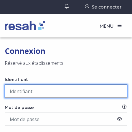
Gérer ses notifications
Se connecter
Logo Resah
MENU
Connexion
Réservé aux établissements
Identifiant
SI
Mot de passe
AFFIC