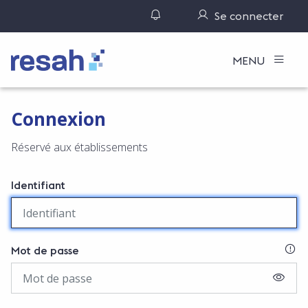
Gérer ses notifications
Se connecter
Logo Resah
MENU
Connexion
Réservé aux établissements
Identifiant
SI
Mot de passe
AFFIC