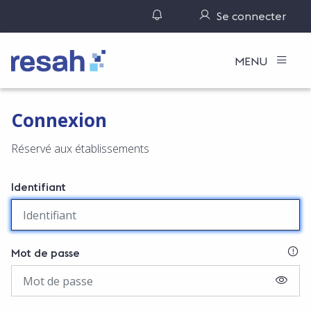
Gérer ses notifications
Se connecter
Logo Resah
MENU
Connexion
Réservé aux établissements
Identifiant
SI
Mot de passe
AFFIC