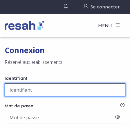
Gérer ses notifications
Se connecter
Logo Resah
MENU
Connexion
Réservé aux établissements
Identifiant
SI
Mot de passe
AFFIC