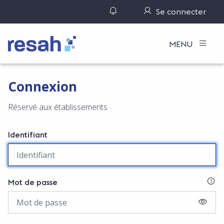
Gérer ses notifications
Se connecter
Logo Resah
MENU
Connexion
Réservé aux établissements
Identifiant
SI
Mot de passe
AFFIC