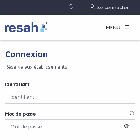
Gérer ses notifications
Se connecter
Logo Resah
MENU
Connexion
Réservé aux établissements
Identifiant
SI
Mot de passe
AFFIC