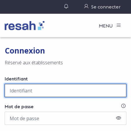
Gérer ses notifications
Se connecter
Logo Resah
MENU
Connexion
Réservé aux établissements
Identifiant
SI
Mot de passe
AFFIC