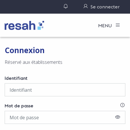
Gérer ses notifications
Se connecter
Logo Resah
MENU
Connexion
Réservé aux établissements
Identifiant
SI
Mot de passe
AFFIC