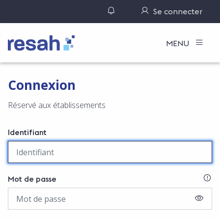
Gérer ses notifications
Se connecter
Logo Resah
MENU
Connexion
Réservé aux établissements
Identifiant
SI
Mot de passe
AFFIC