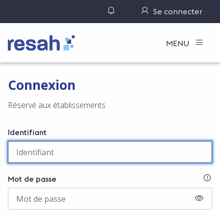
Gérer ses notifications
Se connecter
Logo Resah
MENU
Connexion
Réservé aux établissements
Identifiant
SI
Mot de passe
AFFIC