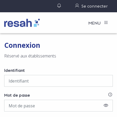
Gérer ses notifications
Se connecter
Logo Resah
MENU
Connexion
Réservé aux établissements
Identifiant
SI
Mot de passe
AFFIC