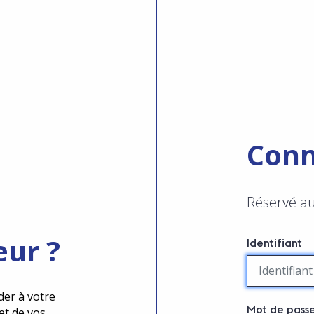
Conn
Réservé a
eur ?
Identifiant
der à votre
Mot de pass
et de vos