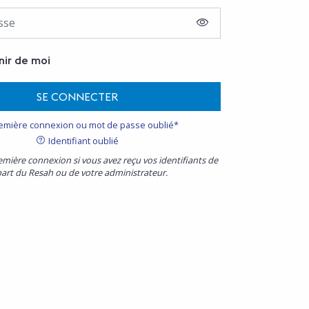
AFFICHER LE MOT D
nir de moi
SE CONNECTER
emière connexion ou mot de passe oublié*
Identifiant oublié
emière connexion si vous avez reçu vos identifiants de
part du Resah ou de votre administrateur.