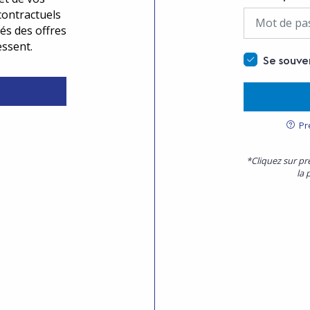
contractuels
és des offres
essent.
Se souve
Pr
*Cliquez sur pr
la 