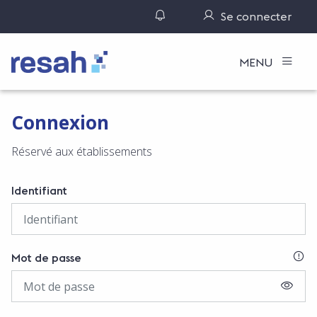
Gérer ses notifications
Se connecter
Logo Resah
MENU
Connexion
Réservé aux établissements
Identifiant
SI
Mot de passe
AFFIC