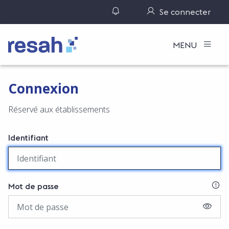
Gérer ses notifications
Se connecter
Logo Resah
MENU
Connexion
Réservé aux établissements
Identifiant
SI
Mot de passe
AFFIC