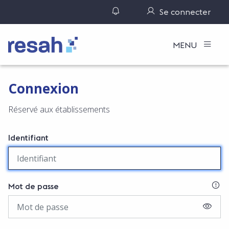
Gérer ses notifications
Se connecter
Logo Resah
MENU
Connexion
Réservé aux établissements
Identifiant
SI
Mot de passe
AFFIC