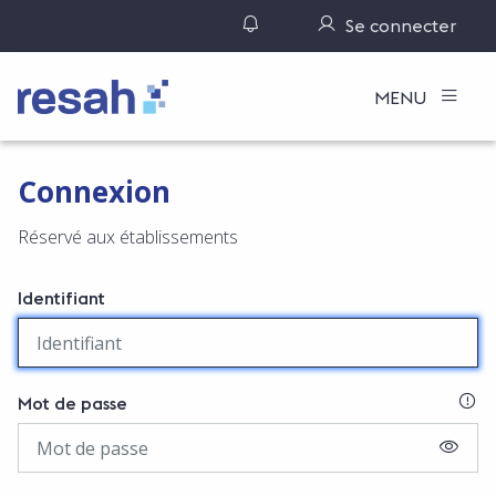
Gérer ses notifications
Se connecter
Logo Resah
MENU
Connexion
Réservé aux établissements
Identifiant
SI
Mot de passe
AFFIC