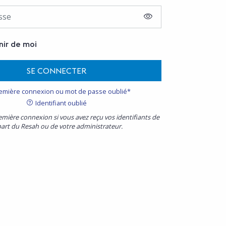
AFFICHER LE MOT D
nir de moi
SE CONNECTER
emière connexion ou mot de passe oublié*
Identifiant oublié
emière connexion si vous avez reçu vos identifiants de
part du Resah ou de votre administrateur.