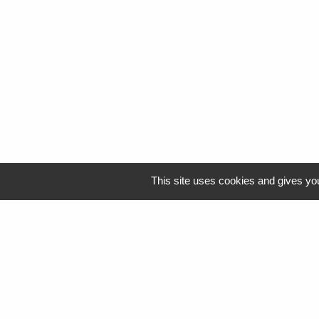
This site uses cookies and gives you
Logo Resah