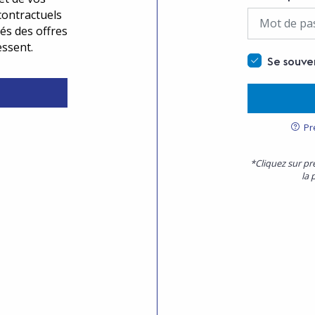
contractuels
és des offres
essent.
Se souve
Pr
*Cliquez sur pr
la 