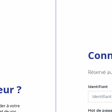
Conn
Réservé a
eur ?
Identifiant
der à votre
Mot de pass
et de vos