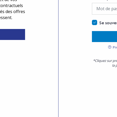
contractuels
és des offres
essent.
Se souve
Pr
*Cliquez sur pr
la 