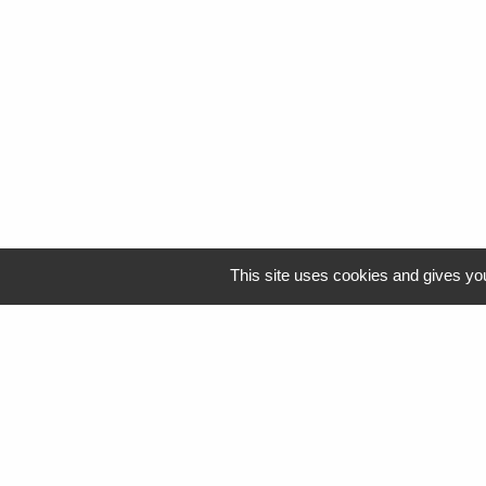
This site uses cookies and gives you
Logo Resah