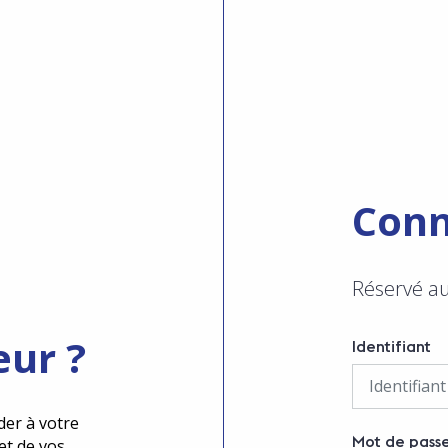
Conn
Réservé a
eur ?
Identifiant
der à votre
Mot de pass
et de vos