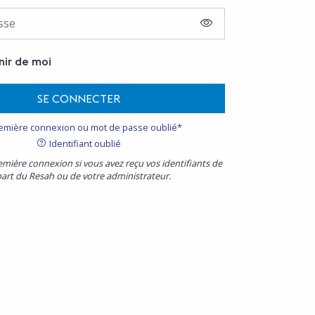
AFFICHER LE MOT D
nir de moi
SE CONNECTER
emière connexion ou mot de passe oublié*
Identifiant oublié
emière connexion si vous avez reçu vos identifiants de
part du Resah ou de votre administrateur.