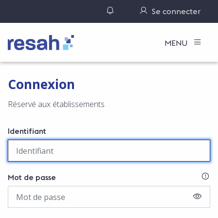
Gérer ses notifications
Se connecter
Logo Resah
MENU
Connexion
Réservé aux établissements
Identifiant
SI
Mot de passe
AFFIC