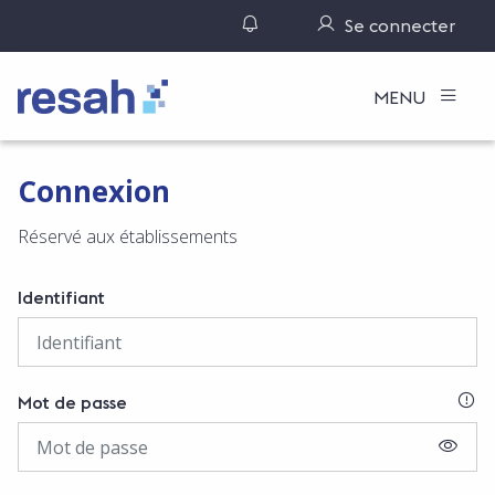
Gérer ses notifications
Se connecter
Logo Resah
MENU
Connexion
Réservé aux établissements
Identifiant
SI
Mot de passe
AFFIC