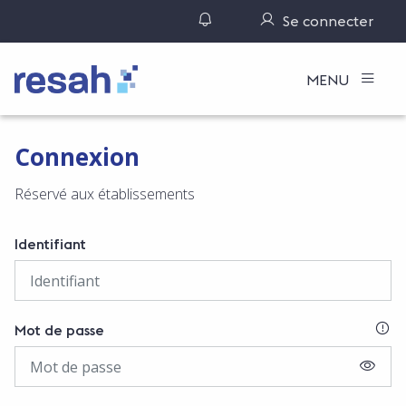
Gérer ses notifications
Se connecter
Logo Resah
MENU
Connexion
Réservé aux établissements
Identifiant
SI
Mot de passe
AFFIC