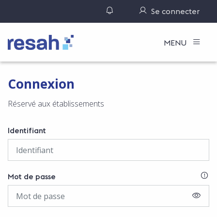
Gérer ses notifications
Se connecter
Logo Resah
MENU
Connexion
Réservé aux établissements
Identifiant
SI
Mot de passe
AFFIC