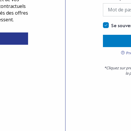
contractuels
és des offres
essent.
Se souve
Pr
*Cliquez sur pr
la 