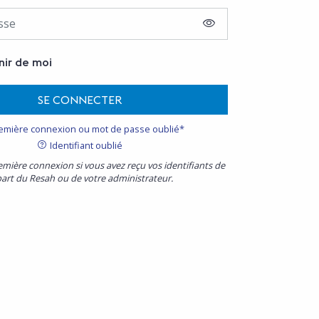
AFFICHER LE MOT D
nir de moi
SE CONNECTER
emière connexion ou mot de passe oublié*
Identifiant oublié
emière connexion si vous avez reçu vos identifiants de
part du Resah ou de votre administrateur.