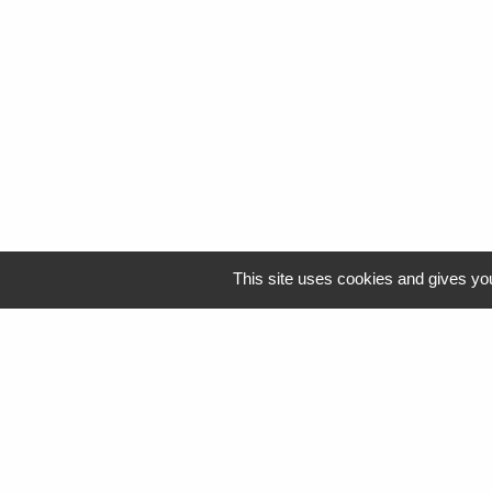
This site uses cookies and gives you
Logo Resah