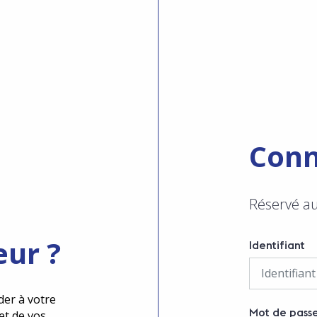
Conn
Réservé a
eur ?
Identifiant
der à votre
Mot de pass
et de vos