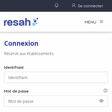
Gérer ses notifications
Se connecter
Logo Resah
MENU
Connexion
Réservé aux établissements
Identifiant
SI
Mot de passe
AFFIC