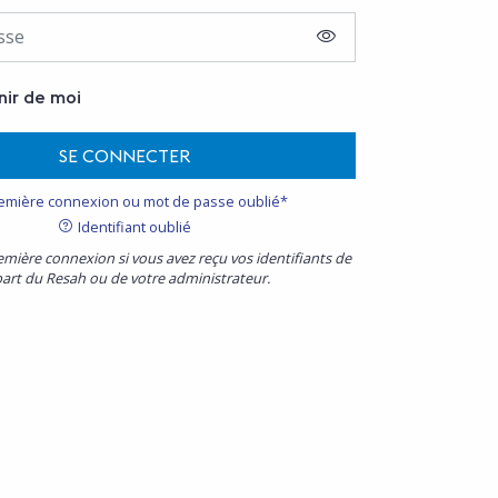
AFFICHER LE MOT D
nir de moi
SE CONNECTER
emière connexion ou mot de passe oublié*
Identifiant oublié
emière connexion si vous avez reçu vos identifiants de
part du Resah ou de votre administrateur.