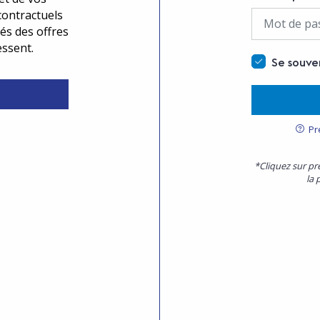
contractuels
és des offres
essent.
Se souve
Pr
*Cliquez sur pr
la 