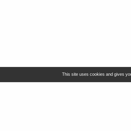
This site uses cookies and gives you
Logo Resah