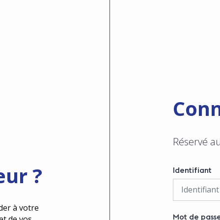
Conn
Réservé a
eur ?
Identifiant
der à votre
Mot de pass
et de vos