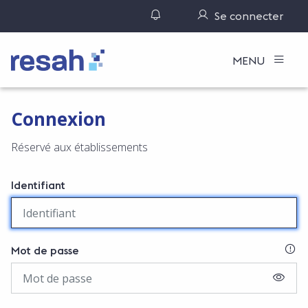
Gérer ses notifications
Se connecter
Logo Resah
MENU
Connexion
Réservé aux établissements
Identifiant
SI
Mot de passe
AFFIC