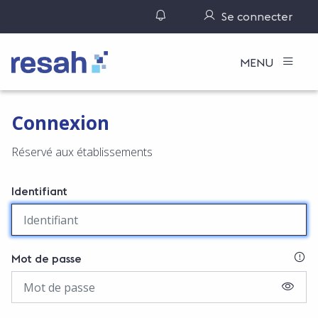
Gérer ses notifications
Se connecter
Logo Resah
MENU
Connexion
Réservé aux établissements
Identifiant
SI
Mot de passe
AFFIC