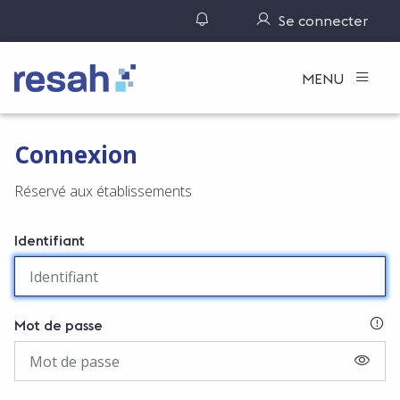
Gérer ses notifications
Se connecter
Logo Resah
MENU
Connexion
Réservé aux établissements
Identifiant
SI
Mot de passe
AFFIC