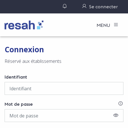
Gérer ses notifications
Se connecter
Logo Resah
MENU
Connexion
Réservé aux établissements
Identifiant
SI
Mot de passe
AFFIC