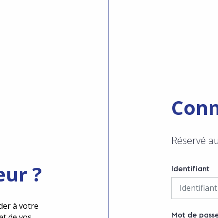
Conn
Réservé a
eur ?
Identifiant
der à votre
Mot de pass
et de vos