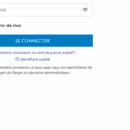
AFFICHER LE MOT D
nir de moi
SE CONNECTER
emière connexion ou mot de passe oublié*
Identifiant oublié
emière connexion si vous avez reçu vos identifiants de
part du Resah ou de votre administrateur.