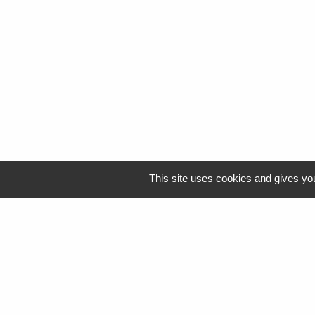
This site uses cookies and gives you
Logo Resah