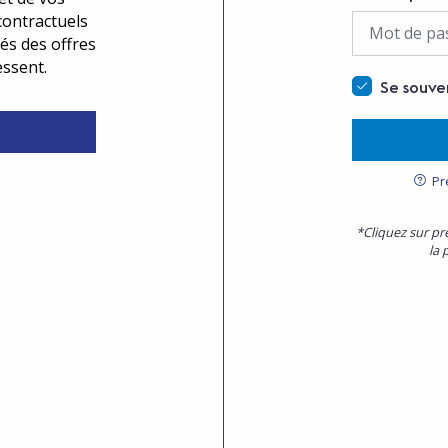
contractuels
és des offres
essent.
Se souve
Pr
*Cliquez sur pr
la 