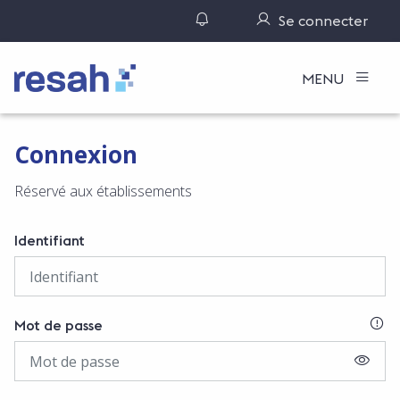
Gérer ses notifications
Se connecter
Logo Resah
MENU
Connexion
Réservé aux établissements
Identifiant
SI
Mot de passe
AFFIC