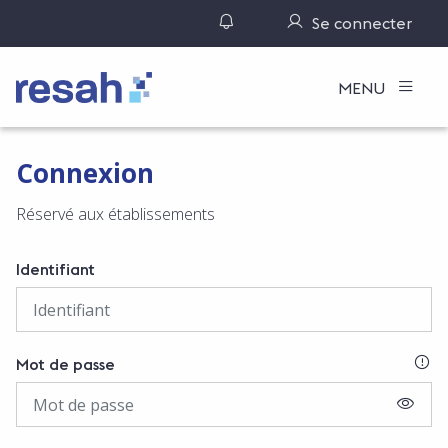
Gérer ses notifications
Se connecter
Logo Resah
MENU
Connexion
Réservé aux établissements
Identifiant
SI
Mot de passe
AFFIC