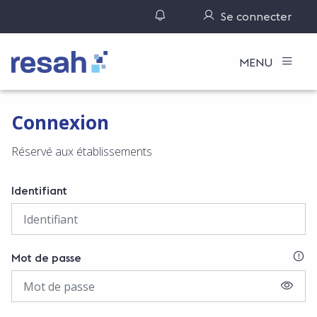
Gérer ses notifications
Se connecter
Logo Resah
MENU
Connexion
Réservé aux établissements
Identifiant
SI
Mot de passe
AFFIC