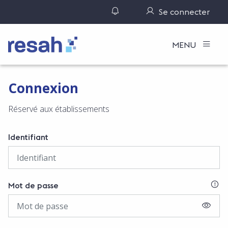
Gérer ses notifications
Se connecter
Logo Resah
MENU
Connexion
Réservé aux établissements
Identifiant
SI
Mot de passe
AFFIC