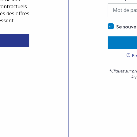
contractuels
és des offres
essent.
Se souve
Pr
*Cliquez sur pr
la 