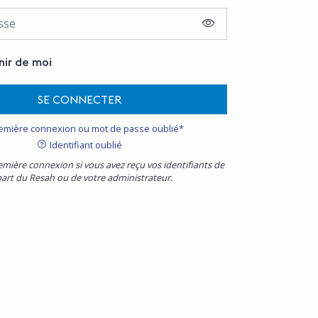
AFFICHER LE MOT D
nir de moi
SE CONNECTER
emière connexion ou mot de passe oublié*
Identifiant oublié
emière connexion si vous avez reçu vos identifiants de
part du Resah ou de votre administrateur.