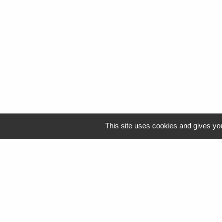
This site uses cookies and gives you
Logo Resah