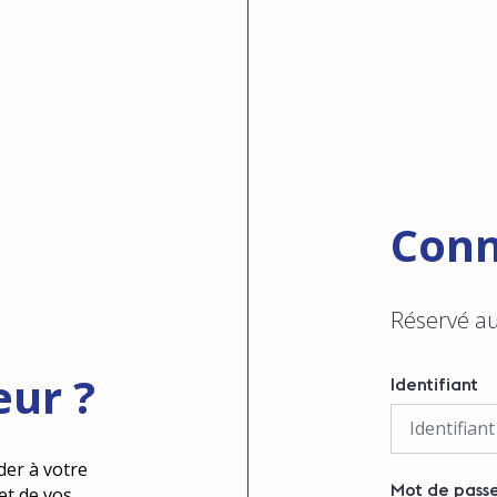
Conn
Réservé a
eur ?
Identifiant
der à votre
Mot de pass
et de vos