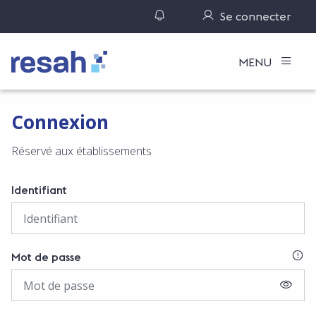
Gérer ses notifications
Se connecter
Logo Resah
MENU
Connexion
Réservé aux établissements
Identifiant
SI
Mot de passe
AFFIC