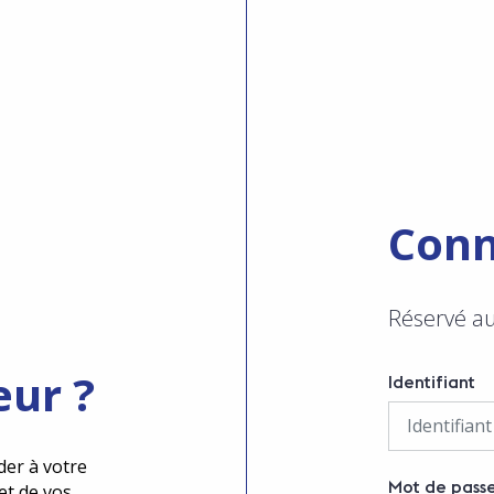
Conn
Réservé a
eur ?
Identifiant
der à votre
Mot de pass
et de vos