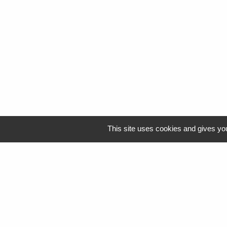
This site uses cookies and gives you
Logo Resah