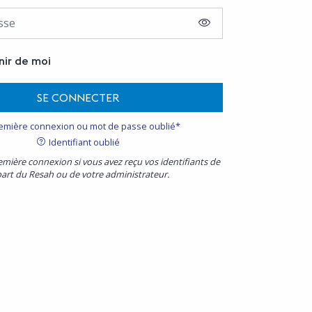
AFFICHER LE MOT D
nir de moi
SE CONNECTER
emière connexion ou mot de passe oublié*
Identifiant oublié
emière connexion si vous avez reçu vos identifiants de
part du Resah ou de votre administrateur.