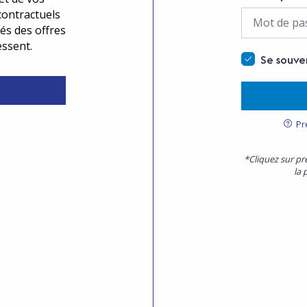
contractuels
és des offres
essent.
Se souve
Pr
*Cliquez sur pr
la 