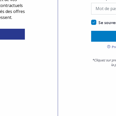
contractuels
és des offres
essent.
Se souve
Pr
*Cliquez sur pr
la 