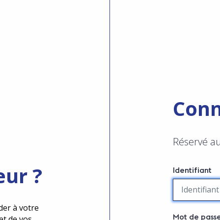
Conn
Réservé a
eur ?
Identifiant
der à votre
Mot de pass
et de vos