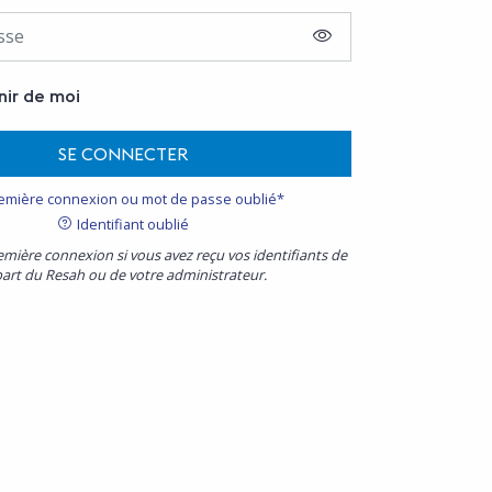
AFFICHER LE MOT D
nir de moi
SE CONNECTER
emière connexion ou mot de passe oublié*
Identifiant oublié
emière connexion si vous avez reçu vos identifiants de
part du Resah ou de votre administrateur.