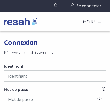
Gérer ses notifications
Se connecter
Logo Resah
MENU
Connexion
Réservé aux établissements
Identifiant
SI
Mot de passe
AFFIC