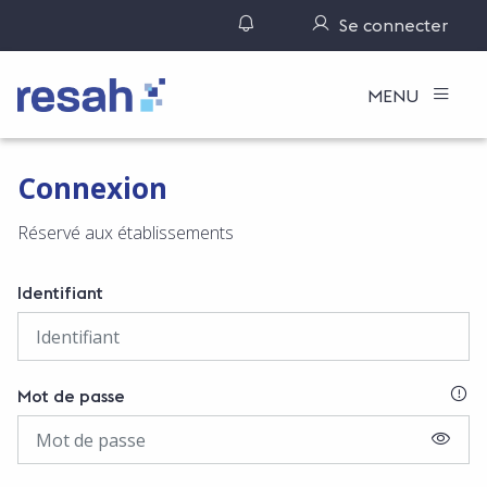
Gérer ses notifications
Se connecter
Logo Resah
MENU
Connexion
Réservé aux établissements
Identifiant
SI
Mot de passe
AFFIC