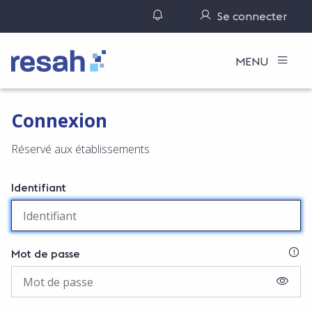
Gérer ses notifications
Se connecter
Logo Resah
MENU
Connexion
Réservé aux établissements
Identifiant
SI
Mot de passe
AFFIC