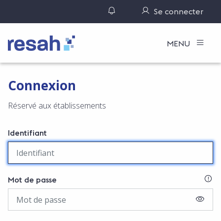
Gérer ses notifications
Se connecter
Logo Resah
MENU
Connexion
Réservé aux établissements
Identifiant
SI
Mot de passe
AFFIC