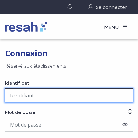
Gérer ses notifications
Se connecter
Logo Resah
MENU
Connexion
Réservé aux établissements
Identifiant
SI
Mot de passe
AFFIC