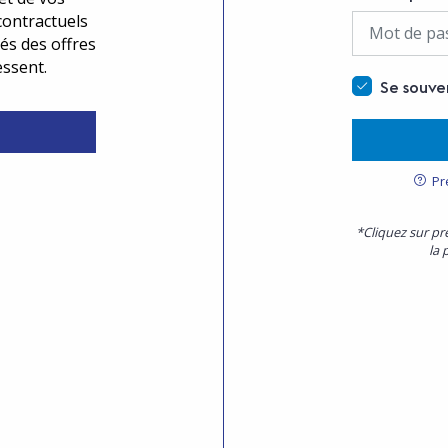
contractuels
és des offres
essent.
Se souve
Pr
*Cliquez sur pr
la 