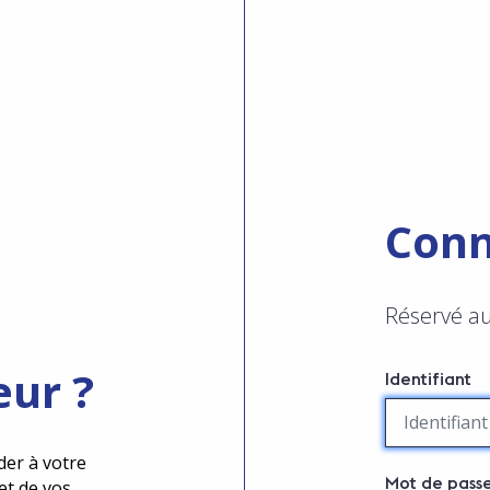
Conn
Réservé a
eur ?
Identifiant
der à votre
Mot de pass
et de vos