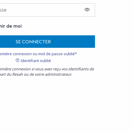
AFFICHER LE MOT D
nir de moi
SE CONNECTER
emière connexion ou mot de passe oublié*
Identifiant oublié
emière connexion si vous avez reçu vos identifiants de
part du Resah ou de votre administrateur.