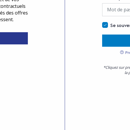
contractuels
és des offres
essent.
Se souve
Pr
*Cliquez sur pr
la 