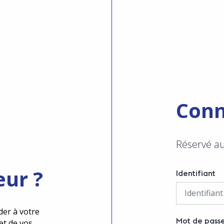
Conn
Réservé a
eur ?
Identifiant
der à votre
Mot de pass
et de vos