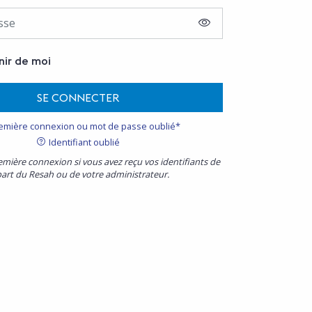
AFFICHER LE MOT D
nir de moi
SE CONNECTER
emière connexion ou mot de passe oublié*
Identifiant oublié
emière connexion si vous avez reçu vos identifiants de
part du Resah ou de votre administrateur.