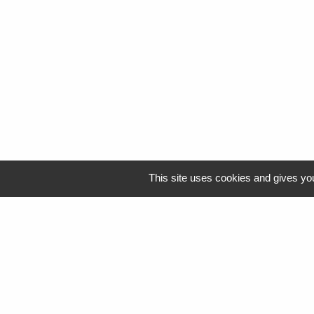
This site uses cookies and gives you
Logo Resah