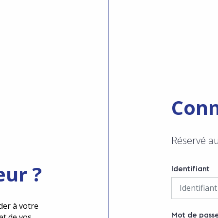
Conn
Réservé a
eur ?
Identifiant
der à votre
Mot de pass
et de vos