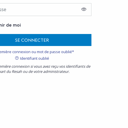
AFFICHER LE MOT D
nir de moi
SE CONNECTER
emière connexion ou mot de passe oublié*
Identifiant oublié
emière connexion si vous avez reçu vos identifiants de
part du Resah ou de votre administrateur.