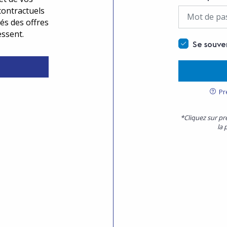
contractuels
és des offres
essent.
Se souve
Pr
*Cliquez sur pr
la 