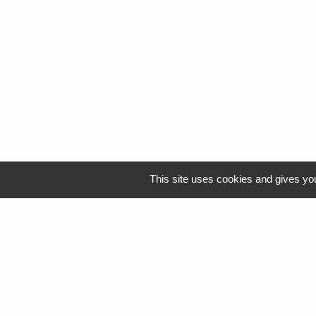
This site uses cookies and gives you
Logo Resah