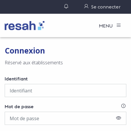
Gérer ses notifications
Se connecter
Logo Resah
MENU
Connexion
Réservé aux établissements
Identifiant
SI
Mot de passe
AFFIC