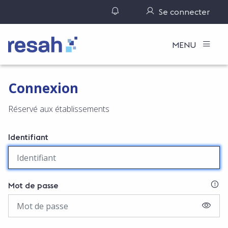
Gérer ses notifications
Se connecter
Logo Resah
MENU
Connexion
Réservé aux établissements
Identifiant
SI
Mot de passe
AFFIC